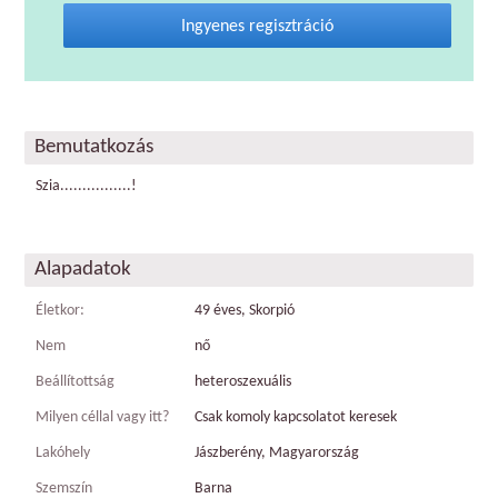
Ingyenes regisztráció
Bemutatkozás
Szia................!
Alapadatok
Életkor:
49 éves, Skorpió
Nem
nő
Beállítottság
heteroszexuális
Milyen céllal vagy itt?
Csak komoly kapcsolatot keresek
Lakóhely
Jászberény, Magyarország
Szemszín
Barna