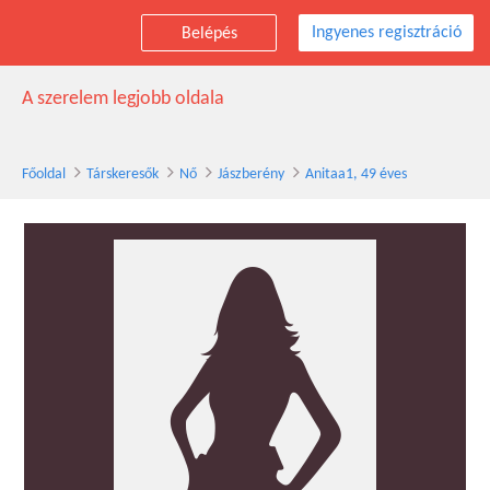
Ingyenes regisztráció
Belépés
Anitaa1 társkereső nő, 49 éves, Jászberény
A szerelem legjobb oldala
Főoldal
Társkeresők
Nő
Jászberény
Anitaa1, 49 éves