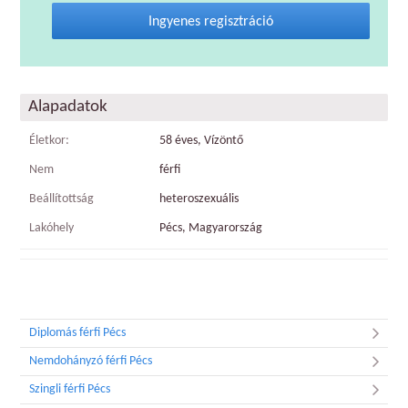
Ingyenes regisztráció
Alapadatok
Életkor:
58 éves, Vízöntő
Nem
férfi
Beállítottság
heteroszexuális
Lakóhely
Pécs, Magyarország
Diplomás férfi Pécs
Nemdohányzó férfi Pécs
Szingli férfi Pécs