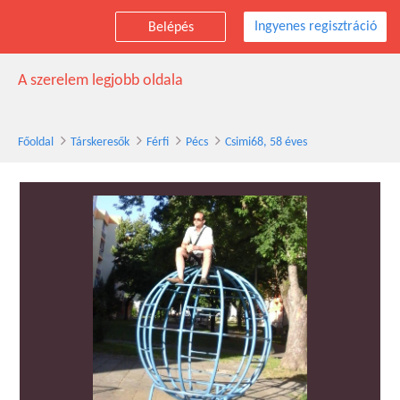
Ingyenes regisztráció
Belépés
Csimi68 társkereső férfi, 58 éves, Pécs
A szerelem legjobb oldala
Főoldal
Társkeresők
Férfi
Pécs
Csimi68, 58 éves