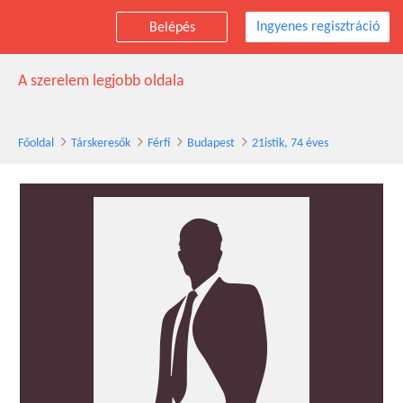
Ingyenes regisztráció
Belépés
21istik társkereső férfi, 74 éves, Budapest
A szerelem legjobb oldala
Főoldal
Társkeresők
Férfi
Budapest
21istik, 74 éves