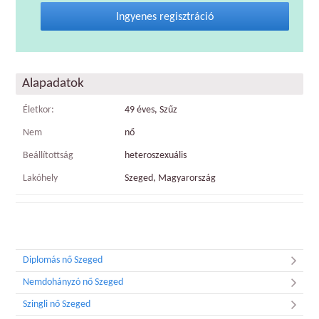
Ingyenes regisztráció
Alapadatok
Életkor:
49 éves, Szűz
Nem
nő
Beállítottság
heteroszexuális
Lakóhely
Szeged, Magyarország
Diplomás nő Szeged
Nemdohányzó nő Szeged
Szingli nő Szeged