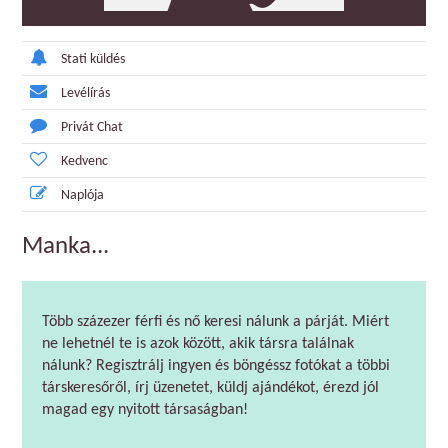
Stati küldés
Levélírás
Privát Chat
Kedvenc
Naplója
Manka...
Több százezer férfi és nő keresi nálunk a párját. Miért
ne lehetnél te is azok között, akik társra találnak
nálunk? Regisztrálj ingyen és böngéssz fotókat a többi
társkeresőről, írj üzenetet, küldj ajándékot, érezd jól
magad egy nyitott társaságban!