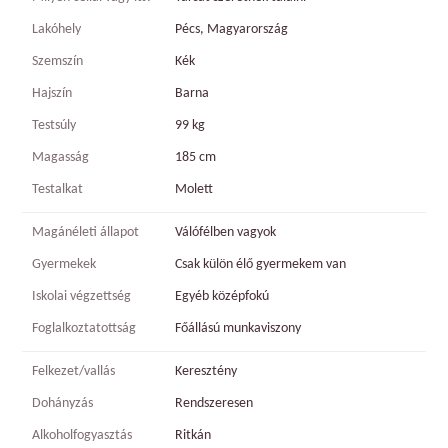
Lakóhely
Pécs, Magyarország
Szemszín
Kék
Hajszín
Barna
Testsúly
99 kg
Magasság
185 cm
Testalkat
Molett
Magánéleti állapot
Válófélben vagyok
Gyermekek
Csak külön élő gyermekem van
Iskolai végzettség
Egyéb középfokú
Foglalkoztatottság
Főállású munkaviszony
Felkezet/vallás
Keresztény
Dohányzás
Rendszeresen
Alkoholfogyasztás
Ritkán