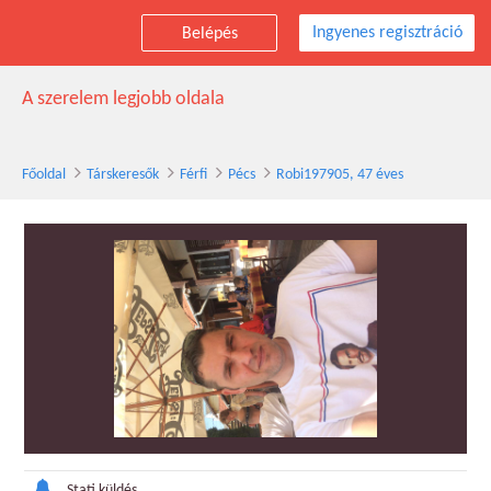
Ingyenes regisztráció
Belépés
Robi197905 társkereső férfi, 47 éves, Pécs
A szerelem legjobb oldala
Főoldal
Társkeresők
Férfi
Pécs
Robi197905, 47 éves
Stati küldés