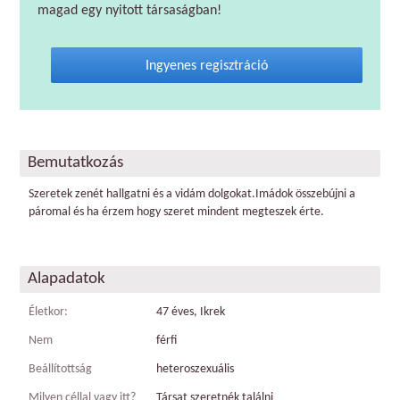
magad egy nyitott társaságban!
Ingyenes regisztráció
Bemutatkozás
Szeretek zenét hallgatni és a vidám dolgokat.Imádok összebújni a
páromal és ha érzem hogy szeret mindent megteszek érte.
Alapadatok
Életkor:
47 éves, Ikrek
Nem
férfi
Beállítottság
heteroszexuális
Milyen céllal vagy itt?
Társat szeretnék találni