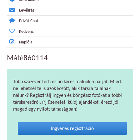
Levélírás
Privát Chat
Kedvenc
Naplója
Máté860114
Több százezer férfi és nő keresi nálunk a párját. Miért
ne lehetnél te is azok között, akik társra találnak
nálunk? Regisztrálj ingyen és böngéssz fotókat a többi
társkeresőről, írj üzenetet, küldj ajándékot, érezd jól
magad egy nyitott társaságban!
Ingyenes regisztráció