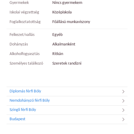
Gyermekek
Nincs gyermekem
Iskolai végzettség
Középiskola
Foglalkoztatottság
Főállású munkaviszony
Felkezet/vallás
Egyéb
Dohányzás
Alkalmanként
Alkoholfogyasztás
Ritkán
Személyes találkozó
Szeretek randizni
Diplomás férfi Bóly
Nemdohányzó férfi Bóly
Szingli férfi Bóly
Budapest