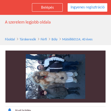
Ingyenes regisztráció
Belépés
Máté860114 társkereső férfi, 40 éves, Bóly
A szerelem legjobb oldala
Főoldal
Társkeresők
Férfi
Bóly
Máté860114, 40 éves
Stati küldés