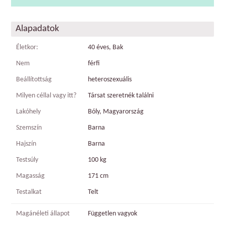
Alapadatok
Életkor:
40 éves, Bak
Nem
férfi
Beállítottság
heteroszexuális
Milyen céllal vagy itt?
Társat szeretnék találni
Lakóhely
Bóly, Magyarország
Szemszín
Barna
Hajszín
Barna
Testsúly
100 kg
Magasság
171 cm
Testalkat
Telt
Magánéleti állapot
Független vagyok