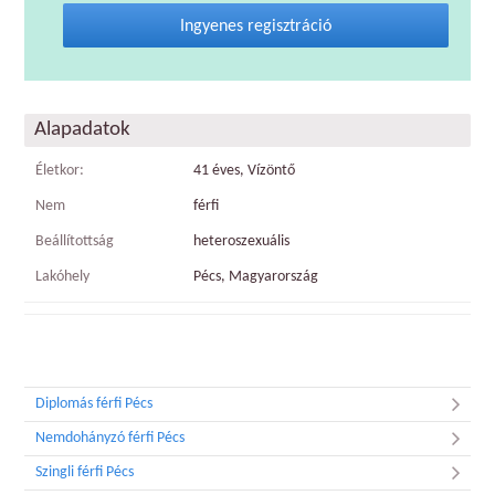
Ingyenes regisztráció
Alapadatok
Életkor:
41 éves, Vízöntő
Nem
férfi
Beállítottság
heteroszexuális
Lakóhely
Pécs, Magyarország
Diplomás férfi Pécs
Nemdohányzó férfi Pécs
Szingli férfi Pécs