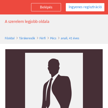
Ingyenes regisztráció
Belépés
anali társkereső férfi, 41 éves, Pécs
A szerelem legjobb oldala
Főoldal
Társkeresők
Férfi
Pécs
anali, 41 éves