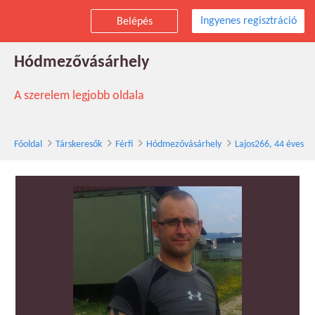
Ingyenes regisztráció
Belépés
Lajos266 társkereső férfi, 44 éves,
Hódmezővásárhely
A szerelem legjobb oldala
Főoldal
Társkeresők
Férfi
Hódmezővásárhely
Lajos266, 44 éves