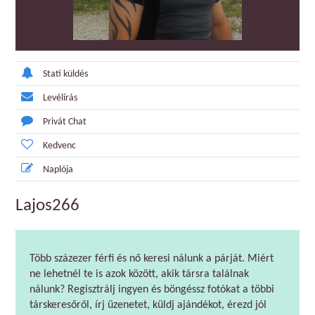
Stati küldés
Levélírás
Privát Chat
Kedvenc
Naplója
Lajos266
Több százezer férfi és nő keresi nálunk a párját. Miért
ne lehetnél te is azok között, akik társra találnak
nálunk? Regisztrálj ingyen és böngéssz fotókat a többi
társkeresőről, írj üzenetet, küldj ajándékot, érezd jól