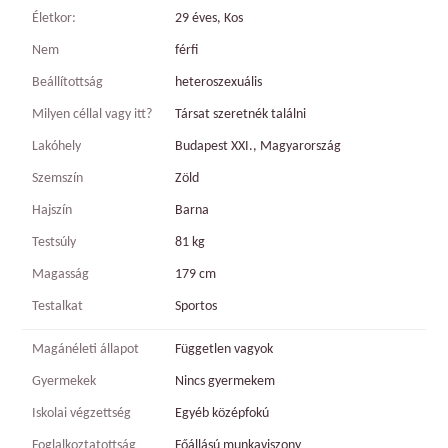
Életkor:
29 éves, Kos
Nem
férfi
Beállítottság
heteroszexuális
Milyen céllal vagy itt?
Társat szeretnék találni
Lakóhely
Budapest XXI., Magyarország
Szemszín
Zöld
Hajszín
Barna
Testsúly
81 kg
Magasság
179 cm
Testalkat
Sportos
Magánéleti állapot
Független vagyok
Gyermekek
Nincs gyermekem
Iskolai végzettség
Egyéb középfokú
Foglalkoztatottság
Főállású munkaviszony