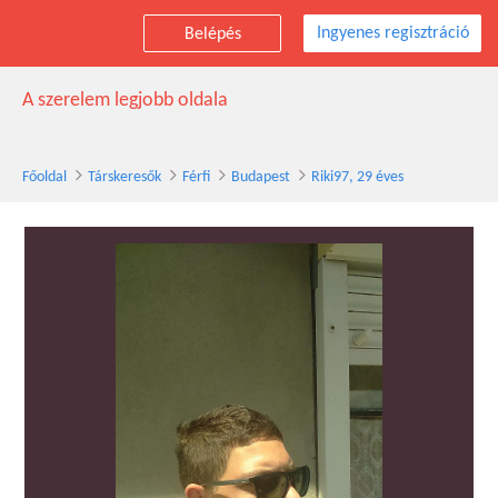
Ingyenes regisztráció
Belépés
Riki97 társkereső férfi, 29 éves, Budapest
A szerelem legjobb oldala
Főoldal
Társkeresők
Férfi
Budapest
Riki97, 29 éves