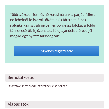
Több százezer férfi és nő keresi nálunk a párját. Miért
ne lehetnél te is azok között, akik társra találnak
nálunk? Regisztrálj ingyen és böngéssz fotókat a többi
társkeresőről, írj üzenetet, küldj ajándékot, érezd jól
magad egy nyitott társaságban!
Ingyenes regisztráció
Bemutatkozás
Sziasztok! Ismerkedni szeretnék első sorban!!
Alapadatok