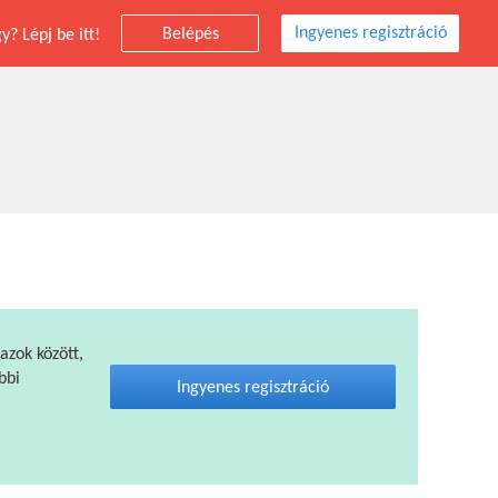
Ingyenes regisztráció
Belépés
? Lépj be itt!
 azok között,
bbi
Ingyenes regisztráció