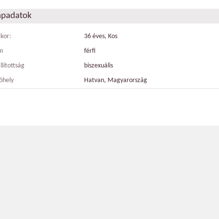
apadatok
tkor:
36 éves, Kos
m
férfi
llítottság
biszexuális
óhely
Hatvan, Magyarország