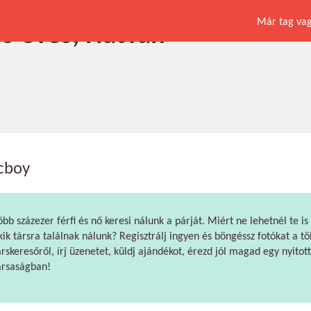
Már tag vagy
36 éves, Hatvan
cboy
öbb százezer férfi és nő keresi nálunk a párját. Miért ne lehetnél te is
kik társra találnak nálunk? Regisztrálj ingyen és böngéssz fotókat a tö
árskeresőről, írj üzenetet, küldj ajándékot, érezd jól magad egy nyitott
ársaságban!