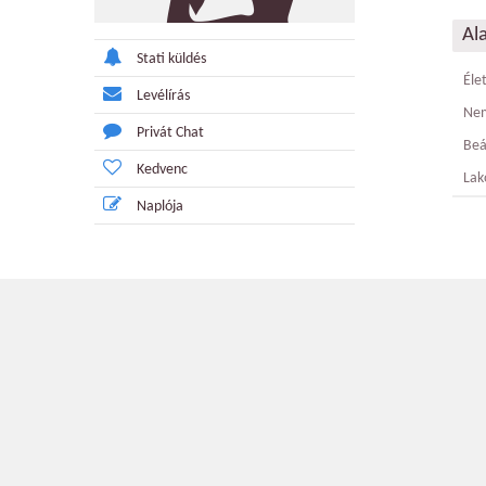
Al
Stati küldés
Éle
Levélírás
Ne
Privát Chat
Beá
Kedvenc
Lak
Naplója