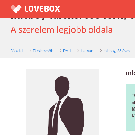
mlcboy társkereső férfi, 
A szerelem legjobb oldala
Főoldal
Társkeresők
Férfi
Hatvan
mlcboy, 36 éves
ml
T
a
t
t