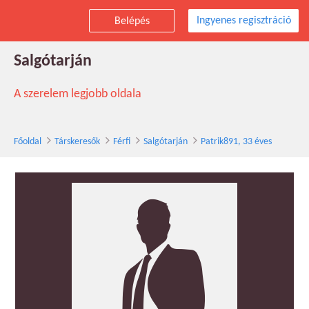
Ingyenes regisztráció
Belépés
Patrik891 társkereső férfi, 33 éves,
Salgótarján
A szerelem legjobb oldala
Főoldal
Társkeresők
Férfi
Salgótarján
Patrik891, 33 éves