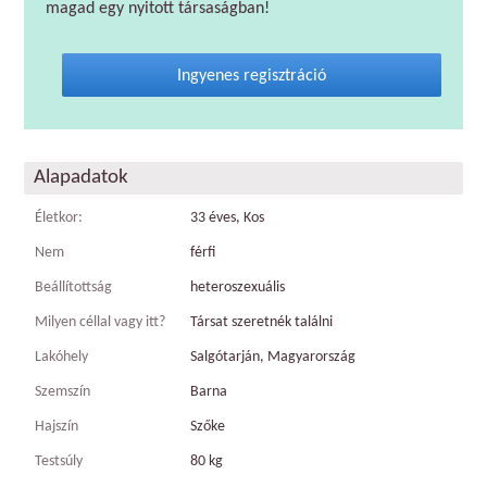
magad egy nyitott társaságban!
Ingyenes regisztráció
Alapadatok
Életkor:
33 éves, Kos
Nem
férfi
Beállítottság
heteroszexuális
Milyen céllal vagy itt?
Társat szeretnék találni
Lakóhely
Salgótarján, Magyarország
Szemszín
Barna
Hajszín
Szőke
Testsúly
80 kg