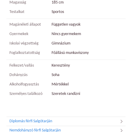
Magasság
185 cm
Testalkat
Sportos
Magánéleti állapot
Független vagyok
Gyermekek
Nincs gyermekem
Iskolai végzettség
Gimnázium
Foglalkoztatottság
Főállású munkaviszony
Felkezet/vallás
Keresztény
Dohányzás
Soha
Alkoholfogyasztás
Mértékkel
Személyes találkozó
Szeretek randizni
Diplomás férfi Salgótarján
Nemdohányzó férfi Salgótarján