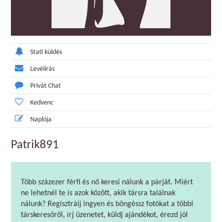
Stati küldés
Levélírás
Privát Chat
Kedvenc
Naplója
Patrik891
Több százezer férfi és nő keresi nálunk a párját. Miért
ne lehetnél te is azok között, akik társra találnak
nálunk? Regisztrálj ingyen és böngéssz fotókat a többi
társkeresőről, írj üzenetet, küldj ajándékot, érezd jól