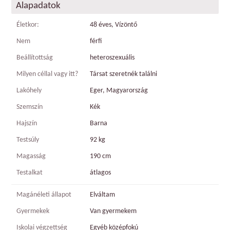
Alapadatok
Életkor:
48 éves, Vízöntő
Nem
férfi
Beállítottság
heteroszexuális
Milyen céllal vagy itt?
Társat szeretnék találni
Lakóhely
Eger, Magyarország
Szemszín
Kék
Hajszín
Barna
Testsúly
92 kg
Magasság
190 cm
Testalkat
átlagos
Magánéleti állapot
Elváltam
Gyermekek
Van gyermekem
Iskolai végzettség
Egyéb középfokú