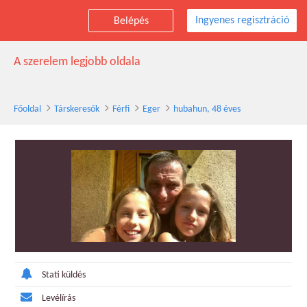
Ingyenes regisztráció
Belépés
hubahun társkereső férfi, 48 éves, Eger
A szerelem legjobb oldala
Főoldal
Társkeresők
Férfi
Eger
hubahun, 48 éves
Stati küldés
Levélírás