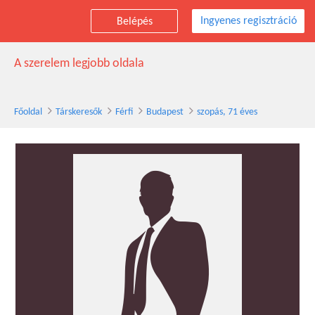
Ingyenes regisztráció
Belépés
szopás társkereső férfi, 71 éves, Budapest
A szerelem legjobb oldala
Főoldal
Társkeresők
Férfi
Budapest
szopás, 71 éves