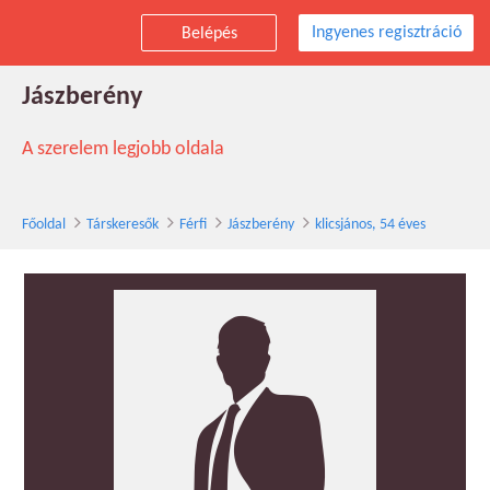
Ingyenes regisztráció
Belépés
klicsjános társkereső férfi, 54 éves,
Jászberény
A szerelem legjobb oldala
Főoldal
Társkeresők
Férfi
Jászberény
klicsjános, 54 éves