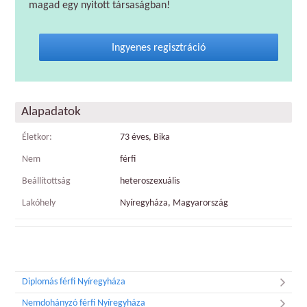
magad egy nyitott társaságban!
Ingyenes regisztráció
Alapadatok
Életkor:
73 éves, Bika
Nem
férfi
Beállítottság
heteroszexuális
Lakóhely
Nyíregyháza, Magyarország
Diplomás férfi Nyíregyháza
Nemdohányzó férfi Nyíregyháza