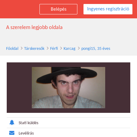
Ingyenes regisztráció
Belépés
pongi15 társkereső férfi, 35 éves, Karcag
A szerelem legjobb oldala
Főoldal
Társkeresők
Férfi
Karcag
pongi15, 35 éves
Stati küldés
Levélírás