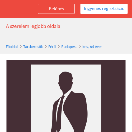
Ingyenes regisztráció
Belépés
kes társkereső férfi, 64 éves, Budapest
A szerelem legjobb oldala
Főoldal
Társkeresők
Férfi
Budapest
kes, 64 éves