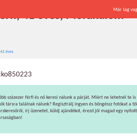
Már tag vagy
érfi, 41 éves, Mórahalom
41 éves
cko850223
öbb százezer férfi és nő keresi nálunk a párját. Miért ne lehetnél te is
kik társra találnak nálunk? Regisztrálj ingyen és böngéssz fotókat a tö
árskeresőről, írj üzenetet, küldj ajándékot, érezd jól magad egy nyitott
ársaságban!