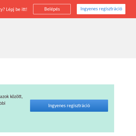
Ingyenes regisztráció
Belépés
? Lépj be itt!
 azok között,
bbi
Ingyenes regisztráció