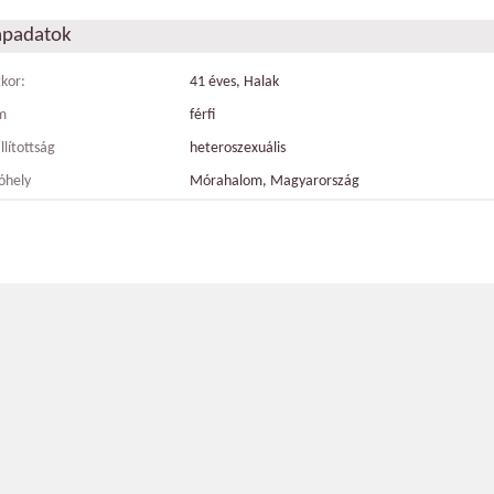
apadatok
tkor:
41 éves, Halak
m
férfi
llítottság
heteroszexuális
óhely
Mórahalom, Magyarország