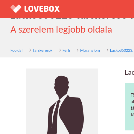
Lacko850223 társkereső f
A szerelem legjobb oldala
Főoldal
Társkeresők
Férfi
Mórahalom
Lacko850223, 
La
T
a
t
t