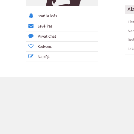
Al
Stati küldés
Éle
Levélírás
Ne
Privát Chat
Beá
Kedvenc
Lak
Naplója