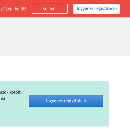
Ingyenes regisztráció
Belépés
? Lépj be itt!
 azok között,
bbi
Ingyenes regisztráció