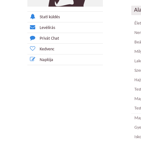
Al
Stati küldés
Éle
Levélírás
Ne
Privát Chat
Beá
Kedvenc
Mily
Naplója
Lak
Sze
Haj
Tes
Ma
Tes
Mag
Gy
Isk