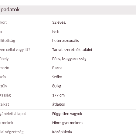
apadatok
tkor:
32 éves,
m
férfi
llítottság
heteroszexuális
en céllal vagy itt?
Társat szeretnék találni
óhely
Pécs, Magyarország
mszín
Barna
szín
Szőke
tsúly
80 kg
gasság
177 cm
talkat
átlagos
ánéleti állapot
Független vagyok
ermekek
Nincs gyermekem
olai végzettség
Középiskola