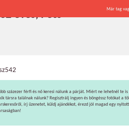
Már tag vagy
 32 éves, Pécs
isz542
öbb százezer férfi és nő keresi nálunk a párját. Miért ne lehetnél te is
kik társra találnak nálunk? Regisztrálj ingyen és böngéssz fotókat a tö
árskeresőről, írj üzenetet, küldj ajándékot, érezd jól magad egy nyitott
ársaságban!