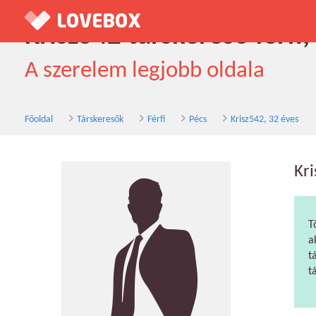
Krisz542 társkereső férfi,
A szerelem legjobb oldala
Főoldal
Társkeresők
Férfi
Pécs
Krisz542, 32 éves
Kr
T
a
t
t