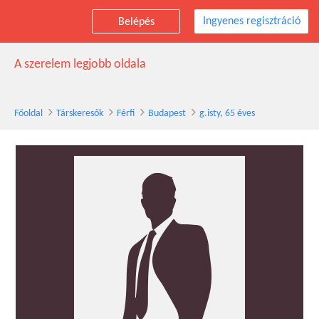
Ingyenes regisztráció
Belépés
g.isty társkereső férfi, 65 éves, Budapest
A szerelem legjobb oldala
Főoldal
Társkeresők
Férfi
Budapest
g.isty, 65 éves