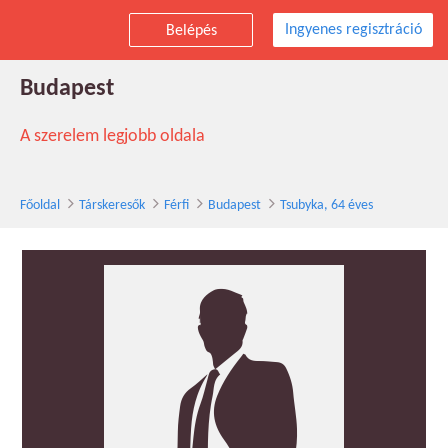
Ingyenes regisztráció
Belépés
Tsubyka társkereső férfi, 64 éves,
Budapest
A szerelem legjobb oldala
Főoldal
Társkeresők
Férfi
Budapest
Tsubyka, 64 éves