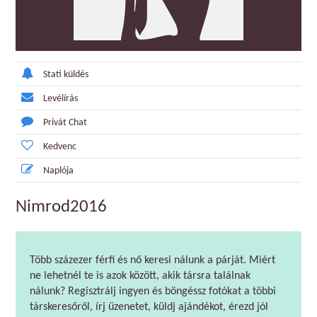
Stati küldés
Levélírás
Privát Chat
Kedvenc
Naplója
Nimrod2016
Több százezer férfi és nő keresi nálunk a párját. Miért
ne lehetnél te is azok között, akik társra találnak
nálunk? Regisztrálj ingyen és böngéssz fotókat a többi
társkeresőről, írj üzenetet, küldj ajándékot, érezd jól