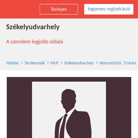
Ingyenes regisztráció
Belépés
Nimrod2016 társkereső férfi, 73 éves,
Székelyudvarhely
A szerelem legjobb oldala
Főoldal
Társkeresők
Férfi
Székelyudvarhely
Nimrod2016, 73 éves