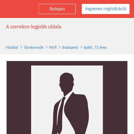
Ingyenes regisztráció
Belépés
bp60 társkereső férfi, 71 éves, Budapest
A szerelem legjobb oldala
Főoldal
Társkeresők
Férfi
Budapest
bp60, 71 éves