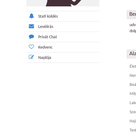
Be
Stati küldés
udv
Levélírás
dol
Privát Chat
Kedvenc
Al
Naplója
Éle
Ne
Beá
Mily
Lak
Sze
Haj
Tes