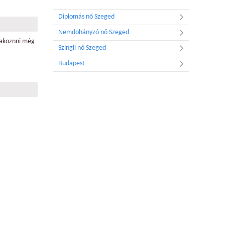
Diplomás nő Szeged
Nemdohányzó nő Szeged
rakoznni még
Szingli nő Szeged
Budapest