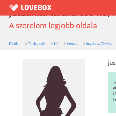
jusztinna társkereső nő, 
A szerelem legjobb oldala
Főoldal
Társkeresők
Nő
Szeged
jusztinna, 70 éves
jus
T
a
t
t