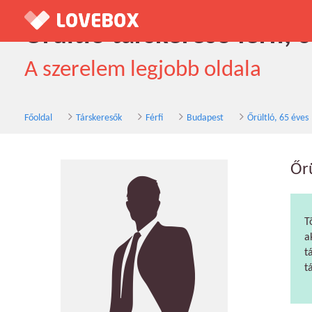
Őrültló társkereső férfi,
A szerelem legjobb oldala
Főoldal
Társkeresők
Férfi
Budapest
Őrültló, 65 éves
Őrü
T
a
t
t