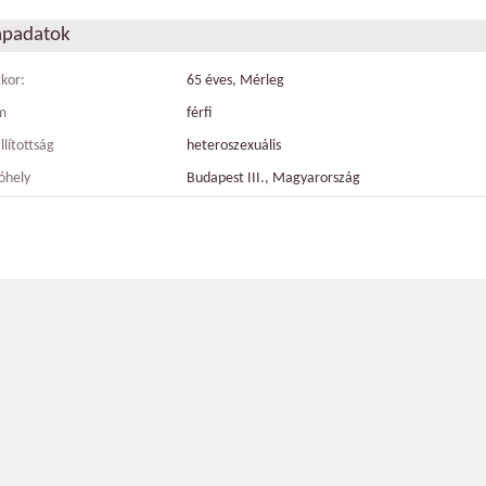
apadatok
tkor:
65 éves, Mérleg
m
férfi
llítottság
heteroszexuális
óhely
Budapest III., Magyarország