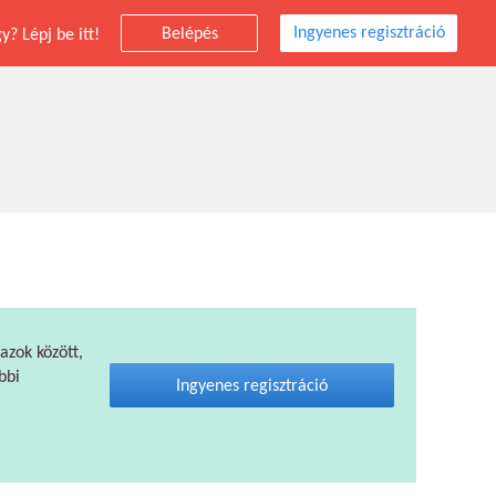
Ingyenes regisztráció
Belépés
? Lépj be itt!
 azok között,
bbi
Ingyenes regisztráció