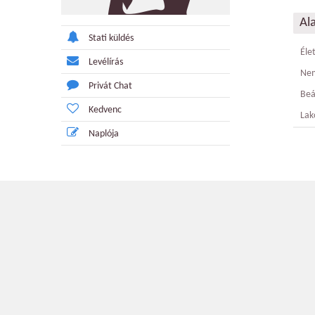
Al
Stati küldés
Éle
Levélírás
Ne
Privát Chat
Beá
Kedvenc
Lak
Naplója