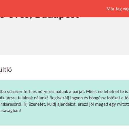
Már tag vagy
 65 éves, Budapest
ltló
öbb százezer férfi és nő keresi nálunk a párját. Miért ne lehetnél te is
kik társra találnak nálunk? Regisztrálj ingyen és böngéssz fotókat a tö
árskeresőről, írj üzenetet, küldj ajándékot, érezd jól magad egy nyitott
ársaságban!