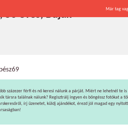
Már tag vagy
, 56 éves, Buják
ibész69
öbb százezer férfi és nő keresi nálunk a párját. Miért ne lehetnél te is
kik társra találnak nálunk? Regisztrálj ingyen és böngéssz fotókat a tö
árskeresőről, írj üzenetet, küldj ajándékot, érezd jól magad egy nyitott
ársaságban!