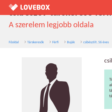
csibész69 társkereső férfi
A szerelem legjobb oldala
Főoldal
Társkeresők
Férfi
Buják
csibész69, 56 éves
cs
T
a
t
t