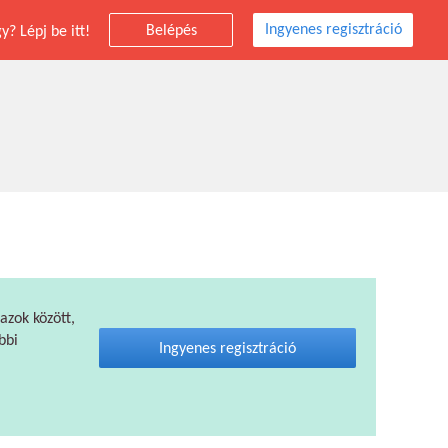
Ingyenes regisztráció
Belépés
? Lépj be itt!
 azok között,
bbi
Ingyenes regisztráció