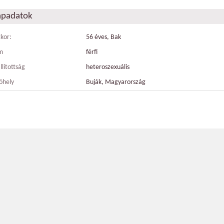
apadatok
tkor:
56 éves, Bak
m
férfi
llítottság
heteroszexuális
óhely
Buják, Magyarország