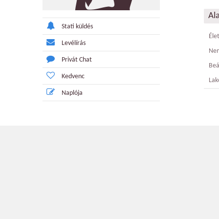
Al
Stati küldés
Éle
Levélírás
Ne
Privát Chat
Beá
Kedvenc
Lak
Naplója