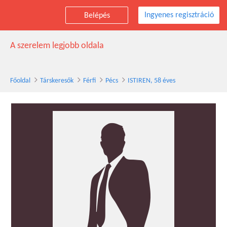
Ingyenes regisztráció
Belépés
ISTIREN társkereső férfi, 58 éves, Pécs
A szerelem legjobb oldala
Főoldal
Társkeresők
Férfi
Pécs
ISTIREN, 58 éves