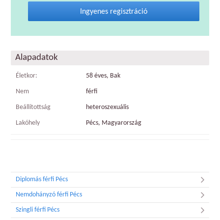
Ingyenes regisztráció
Alapadatok
Életkor:
58 éves, Bak
Nem
férfi
Beállítottság
heteroszexuális
Lakóhely
Pécs, Magyarország
Diplomás férfi Pécs
Nemdohányzó férfi Pécs
Szingli férfi Pécs