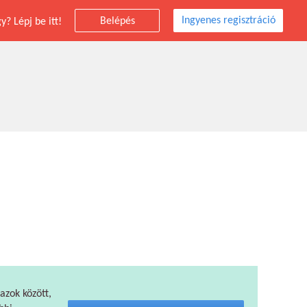
Ingyenes regisztráció
Belépés
? Lépj be itt!
 azok között,