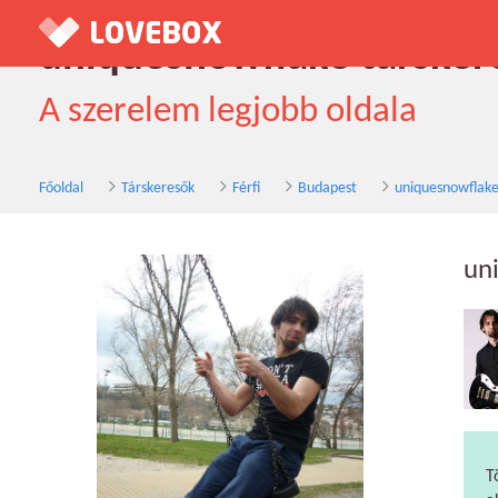
uniquesnowflake társkere
A szerelem legjobb oldala
Főoldal
Társkeresők
Férfi
Budapest
uniquesnowflake
un
T