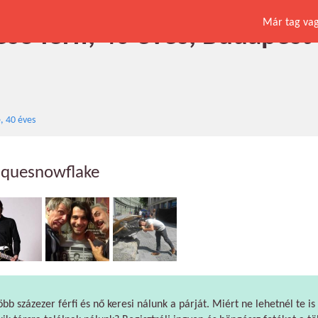
Már tag vagy
ső férfi, 40 éves, Budapest
, 40 éves
iquesnowflake
öbb százezer férfi és nő keresi nálunk a párját. Miért ne lehetnél te is