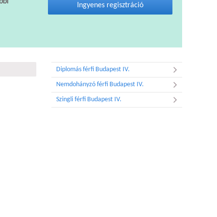
bbi
Ingyenes regisztráció
Diplomás férfi Budapest IV.
Nemdohányzó férfi Budapest IV.
Szingli férfi Budapest IV.