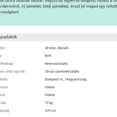
kik társra találnak nálunk? Regisztrálj ingyen és böngéssz fotókat a tö
árskeresőről, írj üzenetet, küldj ajándékot, érezd jól magad egy nyitott
ársaságban!
apadatok
tkor:
40 éves, Skorpió
m
férfi
llítottság
heteroszexuális
en céllal vagy itt?
Társat szeretnék találni
óhely
Budapest IV., Magyarország
mszín
Fekete
szín
Fekete
tsúly
72 kg
gasság
179 cm