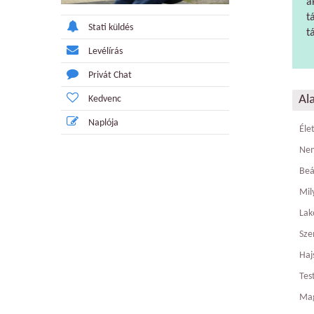
a
t
Stati küldés
t
Levélírás
Privát Chat
Al
Kedvenc
Naplója
Éle
Ne
Beá
Mily
Lak
Sze
Haj
Tes
Ma