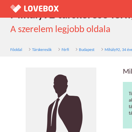
Mihály92 társkereső férfi
A szerelem legjobb oldala
Főoldal
Társkeresők
Férfi
Budapest
Mihály92, 34 év
Mi
T
a
t
t