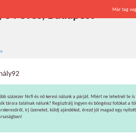
Már tag vagy
, 34 éves, Budapest
es
hály92
öbb százezer férfi és nő keresi nálunk a párját. Miért ne lehetnél te is
kik társra találnak nálunk? Regisztrálj ingyen és böngéssz fotókat a tö
árskeresőről, írj üzenetet, küldj ajándékot, érezd jól magad egy nyitott
ársaságban!