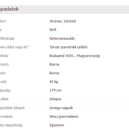
apadatok
tkor:
34 éves, Vízöntő
m
férfi
llítottság
heteroszexuális
en céllal vagy itt?
Társat szeretnék találni
óhely
Budapest XVIII., Magyarország
mszín
Barna
szín
Barna
tsúly
65 kg
gasság
179 cm
talkat
átlagos
ánéleti állapot
özvegy vagyok
ermekek
Nincs gyermekem
olai végzettség
Egyetem