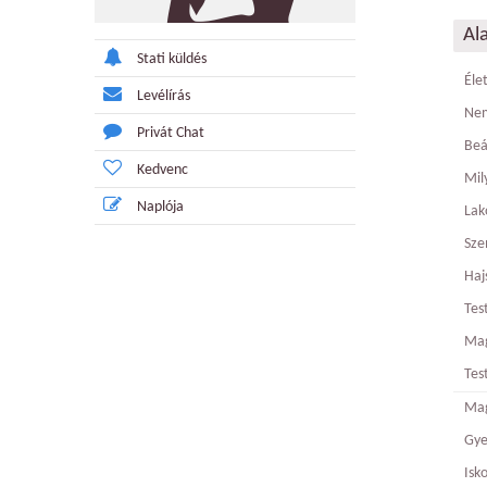
Al
Stati küldés
Éle
Levélírás
Ne
Privát Chat
Beá
Kedvenc
Mily
Naplója
Lak
Sze
Haj
Tes
Ma
Tes
Mag
Gy
Isk