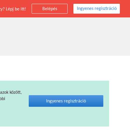
Ingyenes regisztráció
Belépés
? Lépj be itt!
 azok között,
bbi
Ingyenes regisztráció