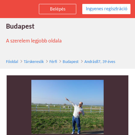
Ingyenes regisztráció
Belépés
András87 társkereső férfi, 39 éves,
Budapest
A szerelem legjobb oldala
Főoldal
Társkeresők
Férfi
Budapest
András87, 39 éves