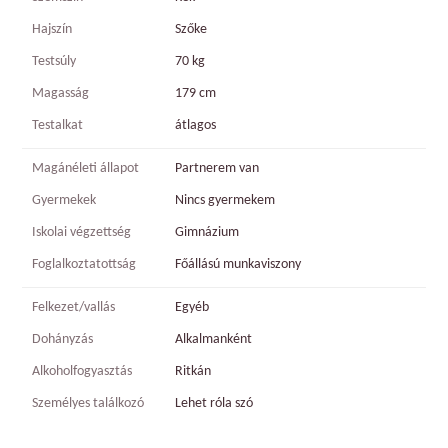
Hajszín
Szőke
Testsúly
70 kg
Magasság
179 cm
Testalkat
átlagos
Magánéleti állapot
Partnerem van
Gyermekek
Nincs gyermekem
Iskolai végzettség
Gimnázium
Foglalkoztatottság
Főállású munkaviszony
Felkezet/vallás
Egyéb
Dohányzás
Alkalmanként
Alkoholfogyasztás
Ritkán
Személyes találkozó
Lehet róla szó