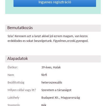
Ingyenes regisztráció
Bemutatkozás
Szia! Keresem azt a lanyt akivel jol ezrem magam, van kozos
erdeklodes es sokat beszelgetunk. Figyelmes,erzeki,gyenged.
Alapadatok
Életkor:
39 éves, Halak
Nem
férfi
Beállítottság
heteroszexuális
Milyen céllal vagy itt?
Szeretem a társaságot
Lakóhely
Budapest XII., Magyarország
Szemszín
Kék