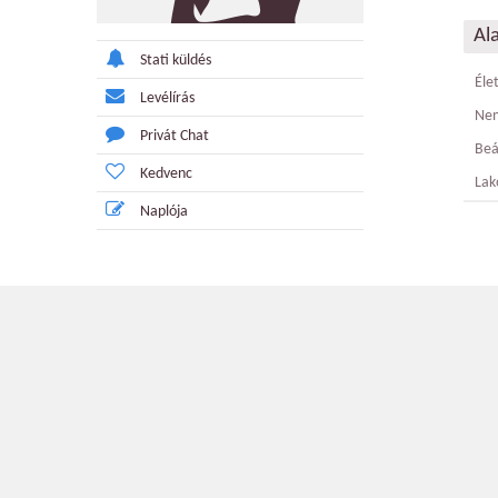
Al
Stati küldés
Éle
Levélírás
Ne
Privát Chat
Beá
Kedvenc
Lak
Naplója