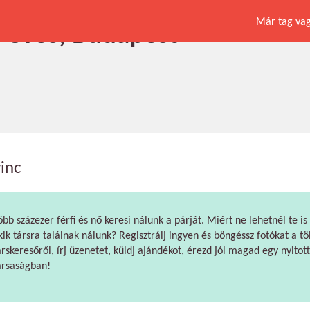
Már tag vagy
77 éves, Budapest
inc
öbb százezer férfi és nő keresi nálunk a párját. Miért ne lehetnél te is
kik társra találnak nálunk? Regisztrálj ingyen és böngéssz fotókat a tö
árskeresőről, írj üzenetet, küldj ajándékot, érezd jól magad egy nyitott
ársaságban!