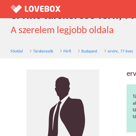
ervinc társkereső férfi, 
A szerelem legjobb oldala
Főoldal
Társkeresők
Férfi
Budapest
ervinc, 77 éves
erv
T
a
t
t