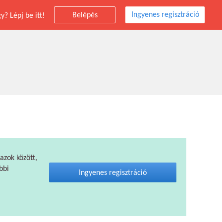
Ingyenes regisztráció
Belépés
? Lépj be itt!
 azok között,
bbi
Ingyenes regisztráció