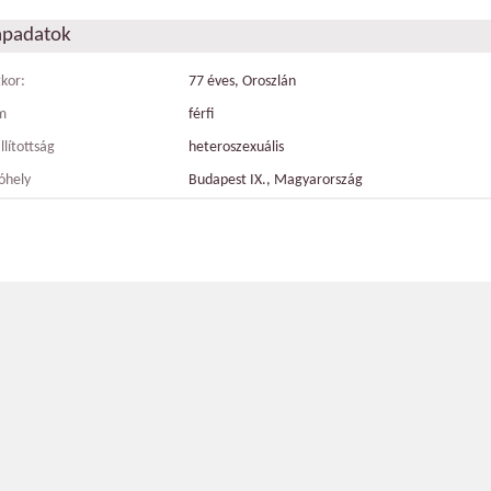
apadatok
tkor:
77 éves, Oroszlán
m
férfi
llítottság
heteroszexuális
óhely
Budapest IX., Magyarország