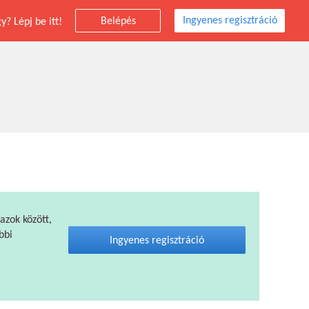
Ingyenes regisztráció
Belépés
? Lépj be itt!
 azok között,
bbi
Ingyenes regisztráció