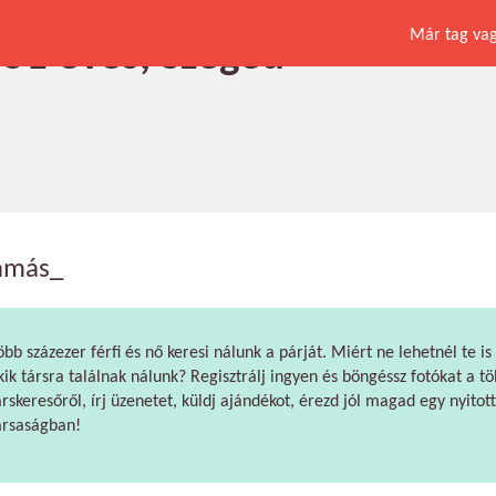
Már tag vagy
 51 éves, Szeged
amás_
öbb százezer férfi és nő keresi nálunk a párját. Miért ne lehetnél te is
kik társra találnak nálunk? Regisztrálj ingyen és böngéssz fotókat a tö
árskeresőről, írj üzenetet, küldj ajándékot, érezd jól magad egy nyitott
ársaságban!