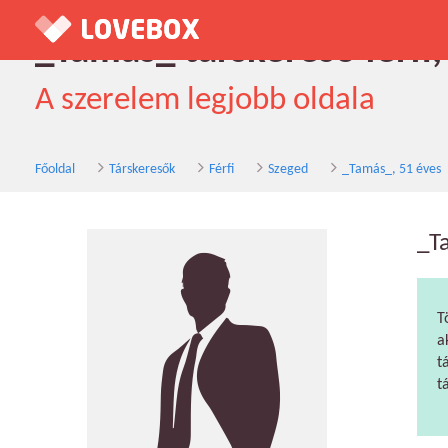
_Tamás_ társkereső férfi,
A szerelem legjobb oldala
Főoldal
Társkeresők
Férfi
Szeged
_Tamás_, 51 éves
_T
T
a
t
t