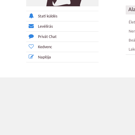
Al
Stati küldés
Éle
Levélírás
Ne
Privát Chat
Beá
Kedvenc
Lak
Naplója