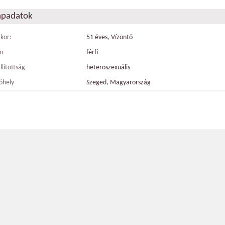
apadatok
tkor:
51 éves, Vízöntő
m
férfi
llítottság
heteroszexuális
óhely
Szeged, Magyarország