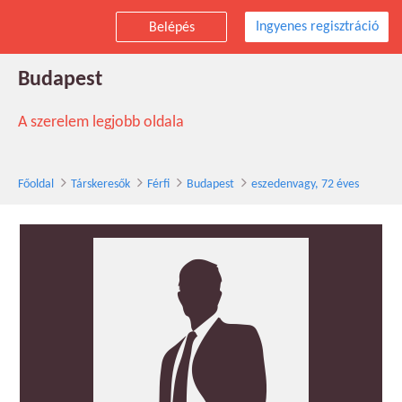
Ingyenes regisztráció
Belépés
eszedenvagy társkereső férfi, 72 éves,
Budapest
A szerelem legjobb oldala
Főoldal
Társkeresők
Férfi
Budapest
eszedenvagy, 72 éves