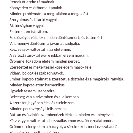
Remek ötleteim támadnak.
Könnyedén és örömmel tanulok.
Minden problémámra megtalálom a megoldást.
Szorgalmas és kitartó vagyok.
Biztonságban vagyok.
Életemet én irányítom.
Felelősséget vállalok minden döntésemért, és tettemért.
Valamennyi döntésem a javamat szolgálja.
Kész vagyok változtatni az életemen.
A változtatásoktól egyre jobban érzem magam.
Örömmel fogadom életem minden percét.
Szeretettel és megértéssel közeledem mások felé.
Vidám, boldog és szabad vagyok.
Emberi kapcsolataimat a szeretet, a tisztelet és a megértés irányítja.
Minden kapcsolatom harmonikus.
Figyelek testem üzeneteire.
Békesség van a szívemben és a lelkemben.
A szeretet jegyében élek és cselekszem.
Minden perc szépségt felismerem.
Bátran és őszintén szembenézek életem minden eseményével.
Kész vagyok változtatni hozzáállásomon és szóhasználatomon.
Örömmel elengedem a haragot, a sérelmeket, mert ez szabaddá,
könnyűvé és gondtalanná tesz.