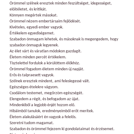
Örömmel szélnek eresztek minden feszültséget, idegességet,
előítéletet, és kritikát.
Könnyen megértek másokat.
Örömmel nézem embertársaim fejlődését.
Kivételes, egyedi ember vagyok.
Értékelem egyediségemet.
Szabadon önmagam lehetek, és másoknak is megengedem, hogy
szabadon önmaguk legyenek.
Az élet várt és váratlan módokon gazdagít.
Életem minden percét értékelem.
Tisztelettel fordulok a körülöttem élőkhöz.
Örömmel fogadom életem minden új napját.
Erős és talpraesett vagyok.
Szélnek eresztek mindent, ami feleslegessé vált.
Egészséges ételekre vágyom.
Csodálom testemet, megőrzöm egészségét.
Elengedem a régit, és befogadom az újat.
Mindenkiből a legjobb énjét hozom elő.
Hibáimból tanulok, eredményeimből erőt merítek.
Életem alakulásáért én vagyok a felelős.
Szeretni tudom magamat.
Szabadon és örömmel fejezem ki gondolataimat és érzésemet.