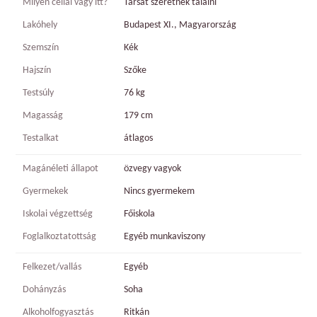
Milyen céllal vagy itt?
Társat szeretnék találni
Lakóhely
Budapest XI., Magyarország
Szemszín
Kék
Hajszín
Szőke
Testsúly
76 kg
Magasság
179 cm
Testalkat
átlagos
Magánéleti állapot
özvegy vagyok
Gyermekek
Nincs gyermekem
Iskolai végzettség
Főiskola
Foglalkoztatottság
Egyéb munkaviszony
Felkezet/vallás
Egyéb
Dohányzás
Soha
Alkoholfogyasztás
Ritkán