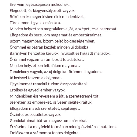
Szerveim egészségesen működnek.
Elégedett, és kiegyensúlyozott vagyok.
Békében és megértésben élek mindenkivel.
Türelemmel figyelek másokra.
Minden helyzetben megtalálom a jót, a szépet, és a hasznosat.
Elfogadom és becsülöm magamat és embertársaimat.
Bízom magamban, bízom belső bölcsességemben.
Örömmel és bátran kezdek minden új dologba.
Bármilyen helyzetbe kerülök, nyugodt és higgadt maradok.
Örömmel végzem a rám bízott feladatokat.
Minden helyzetben feltalálom magamat.
Tanulékony vagyok, az új dolgokat örömmel fogadom.
Jó kedvvel teszem a dolgomat.
Figyelmemet remekül tudom összpontosítani.
Értékes és egyedi ember vagyok.
Mindenkiben észreveszem a jót, a szeretetreméltót.
Szeretem az embereket, szívesen segítek rajtuk.
Elfogadom mások szeretetét, segítségét.
Őszinte, és becsületes vagyok.
Gondolataimat bátran megosztom másokkal.
Érzéseimet a megfelelő formában mindig őszintén kimutatom.
Emlékszem a számomra fontos dolgokra.