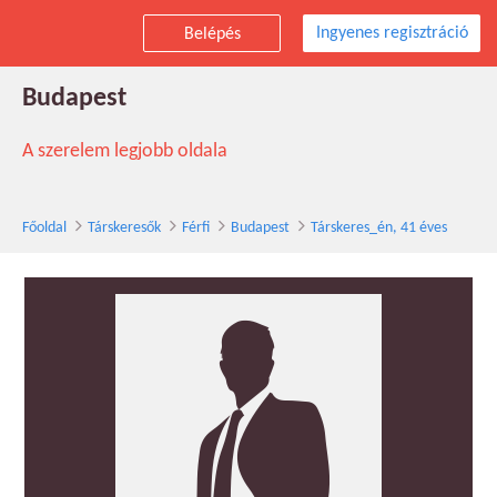
Ingyenes regisztráció
Belépés
Társkeres_én társkereső férfi, 41 éves,
Budapest
A szerelem legjobb oldala
Főoldal
Társkeresők
Férfi
Budapest
Társkeres_én, 41 éves