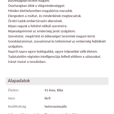
Biztonságban érzem magam.
Összhangban állok a világmindenséggel.
Minden élethelyzetben magabiztos maradok.
Elengedem a múltat, és mindenkinek megbocsátok.
Örülni tudok embertársaim sikereinek.
Képes vagyok a feltétel nélküli szeretetre.
Képességeimmel az emberiség javát szolgálom.
Szeretetet, megértést és békességet teremtek magam körül.
Gondolataimmal, szavaimmal és tetteimmel az emberiség fejlődését
szolgálom.
Napról napra egyre boldogabbá, egyre teljesebbé válik életem.
Tudatalattim végtelen intelligenciája felfedi előttem a válaszokat,
irányt mutat a tanulásban.
Alapadatok
Életkor:
41 éves, Bika
Nem
férfi
Beállítottság
heteroszexuális