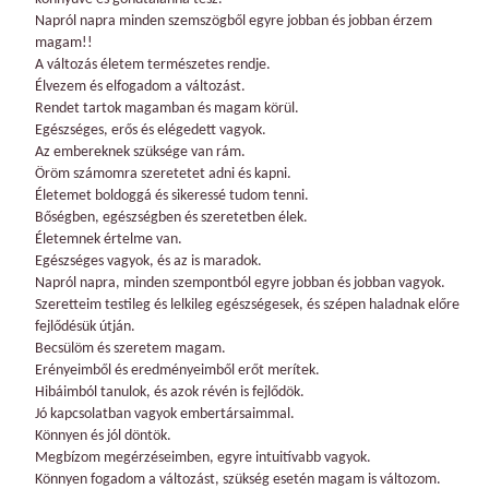
Napról napra minden szemszögből egyre jobban és jobban érzem
magam!!
A változás életem természetes rendje.
Élvezem és elfogadom a változást.
Rendet tartok magamban és magam körül.
Egészséges, erős és elégedett vagyok.
Az embereknek szüksége van rám.
Öröm számomra szeretetet adni és kapni.
Életemet boldoggá és sikeressé tudom tenni.
Bőségben, egészségben és szeretetben élek.
Életemnek értelme van.
Egészséges vagyok, és az is maradok.
Napról napra, minden szempontból egyre jobban és jobban vagyok.
Szeretteim testileg és lelkileg egészségesek, és szépen haladnak előre
fejlődésük útján.
Becsülöm és szeretem magam.
Erényeimből és eredményeimből erőt merítek.
Hibáimból tanulok, és azok révén is fejlődök.
Jó kapcsolatban vagyok embertársaimmal.
Könnyen és jól döntök.
Megbízom megérzéseimben, egyre intuitívabb vagyok.
Könnyen fogadom a változást, szükség esetén magam is változom.