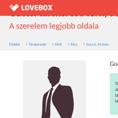
Guccsi társkereső férfi, 5
A szerelem legjobb oldala
Főoldal
Társkeresők
Férfi
Pécs
Guccsi, 50 éves
Gu
T
a
t
t