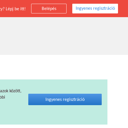
Ingyenes regisztráció
Belépés
? Lépj be itt!
 azok között,
bbi
Ingyenes regisztráció