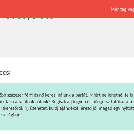
Már tag vagy
0 éves, Pécs
ccsi
öbb százezer férfi és nő keresi nálunk a párját. Miért ne lehetnél te is
kik társra találnak nálunk? Regisztrálj ingyen és böngéssz fotókat a tö
árskeresőről, írj üzenetet, küldj ajándékot, érezd jól magad egy nyitott
ársaságban!