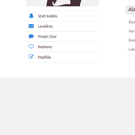
Al
Stati küldés
Éle
Levélírás
Ne
Privát Chat
Beá
Kedvenc
Lak
Naplója