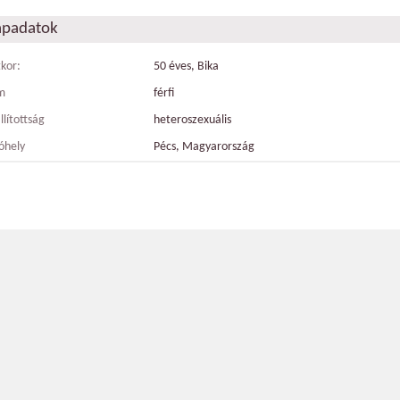
apadatok
tkor:
50 éves, Bika
m
férfi
llítottság
heteroszexuális
óhely
Pécs, Magyarország