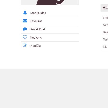
Al
Stati küldés
Éle
Levélírás
Ne
Privát Chat
Beá
Kedvenc
Tes
Naplója
Ma