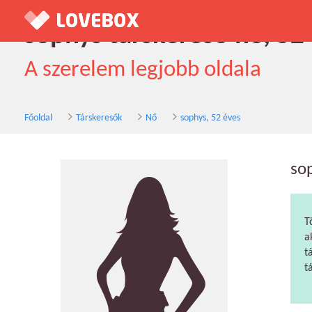
sophys társkereső nő, 52
A szerelem legjobb oldala
Főoldal
Társkeresők
Nő
sophys, 52 éves
so
T
a
t
t