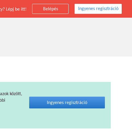
Ingyenes regisztráció
Belépés
? Lépj be itt!
 azok között,
bbi
Ingyenes regisztráció