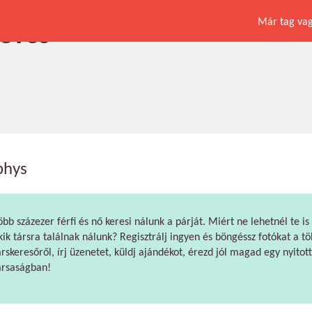
Már tag vagy
 éves
phys
öbb százezer férfi és nő keresi nálunk a párját. Miért ne lehetnél te is
kik társra találnak nálunk? Regisztrálj ingyen és böngéssz fotókat a tö
árskeresőről, írj üzenetet, küldj ajándékot, érezd jól magad egy nyitott
ársaságban!