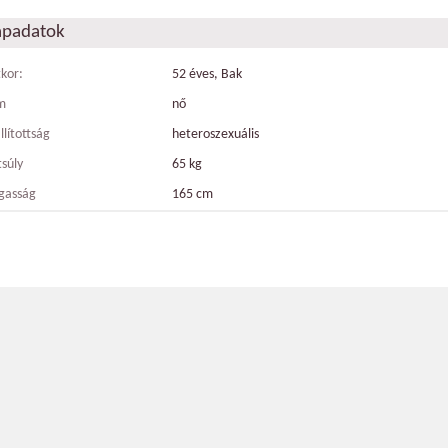
apadatok
tkor:
52 éves, Bak
m
nő
llítottság
heteroszexuális
tsúly
65 kg
gasság
165 cm