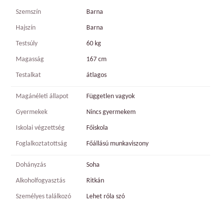
Szemszín
Barna
Hajszín
Barna
Testsúly
60 kg
Magasság
167 cm
Testalkat
átlagos
Magánéleti állapot
Független vagyok
Gyermekek
Nincs gyermekem
Iskolai végzettség
Főiskola
Foglalkoztatottság
Főállású munkaviszony
Dohányzás
Soha
Alkoholfogyasztás
Ritkán
Személyes találkozó
Lehet róla szó