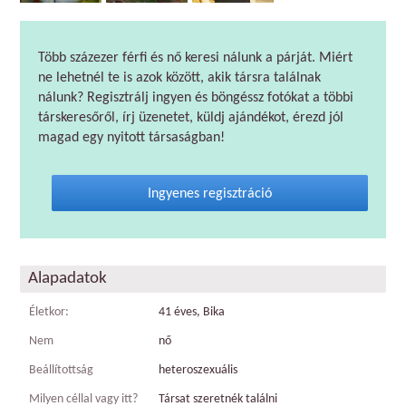
Több százezer férfi és nő keresi nálunk a párját. Miért
ne lehetnél te is azok között, akik társra találnak
nálunk? Regisztrálj ingyen és böngéssz fotókat a többi
társkeresőről, írj üzenetet, küldj ajándékot, érezd jól
magad egy nyitott társaságban!
Ingyenes regisztráció
Alapadatok
Életkor:
41 éves, Bika
Nem
nő
Beállítottság
heteroszexuális
Milyen céllal vagy itt?
Társat szeretnék találni