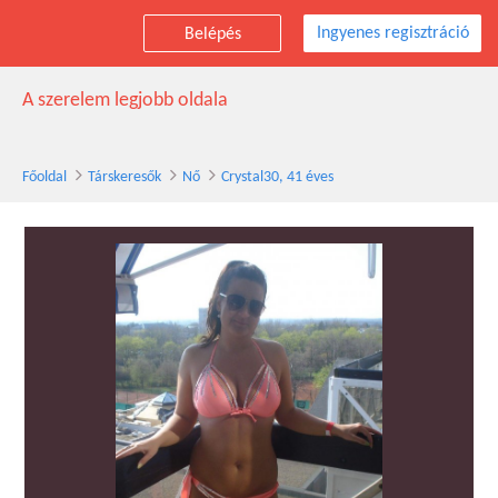
Ingyenes regisztráció
Belépés
Crystal30 társkereső nő, 41 éves
A szerelem legjobb oldala
Főoldal
Társkeresők
Nő
Crystal30, 41 éves