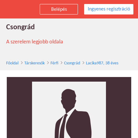
Ingyenes regisztráció
Belépés
Lacika987 társkereső férfi, 38 éves,
Csongrád
A szerelem legjobb oldala
Főoldal
Társkeresők
Férfi
Csongrád
Lacika987, 38 éves