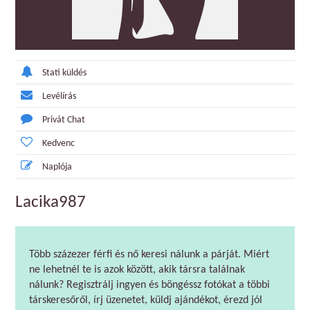
Stati küldés
Levélírás
Privát Chat
Kedvenc
Naplója
Lacika987
Több százezer férfi és nő keresi nálunk a párját. Miért
ne lehetnél te is azok között, akik társra találnak
nálunk? Regisztrálj ingyen és böngéssz fotókat a többi
társkeresőről, írj üzenetet, küldj ajándékot, érezd jól