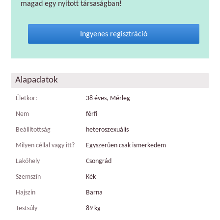
magad egy nyitott társaságban!
Ingyenes regisztráció
Alapadatok
Életkor:
38 éves, Mérleg
Nem
férfi
Beállítottság
heteroszexuális
Milyen céllal vagy itt?
Egyszerûen csak ismerkedem
Lakóhely
Csongrád
Szemszín
Kék
Hajszín
Barna
Testsúly
89 kg