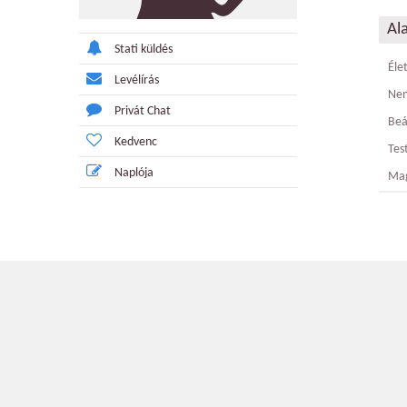
Al
Stati küldés
Éle
Levélírás
Ne
Privát Chat
Beá
Kedvenc
Tes
Naplója
Ma