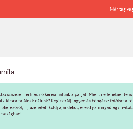
Már tag vagy
2 éves
amila
öbb százezer férfi és nő keresi nálunk a párját. Miért ne lehetnél te is
kik társra találnak nálunk? Regisztrálj ingyen és böngéssz fotókat a tö
árskeresőről, írj üzenetet, küldj ajándékot, érezd jól magad egy nyitott
ársaságban!