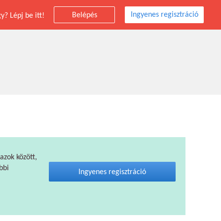
Ingyenes regisztráció
Belépés
? Lépj be itt!
 azok között,
bbi
Ingyenes regisztráció