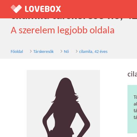
cilamila társkereső nő, 4
A szerelem legjobb oldala
Főoldal
Társkeresők
Nő
cilamila, 42 éves
cil
T
a
t
t