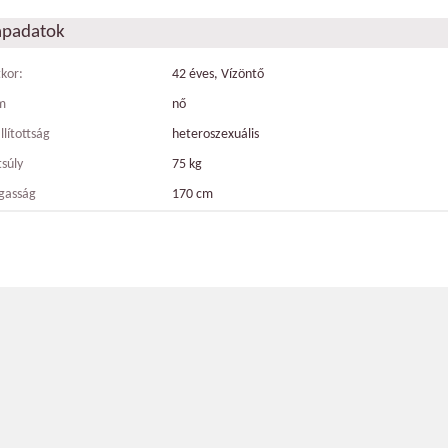
apadatok
tkor:
42 éves, Vízöntő
m
nő
llítottság
heteroszexuális
tsúly
75 kg
gasság
170 cm