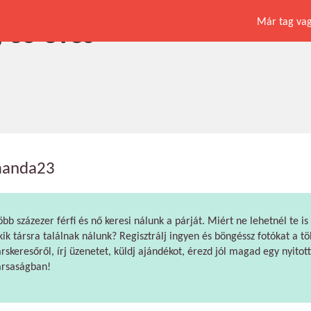
Már tag vagy
 35 éves
anda23
öbb százezer férfi és nő keresi nálunk a párját. Miért ne lehetnél te is
kik társra találnak nálunk? Regisztrálj ingyen és böngéssz fotókat a tö
árskeresőről, írj üzenetet, küldj ajándékot, érezd jól magad egy nyitott
ársaságban!