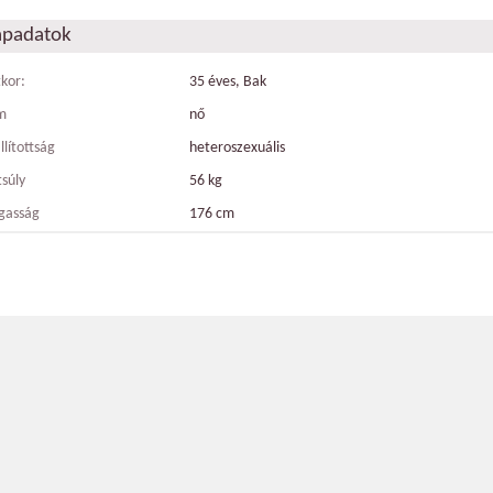
apadatok
tkor:
35 éves, Bak
m
nő
llítottság
heteroszexuális
tsúly
56 kg
gasság
176 cm