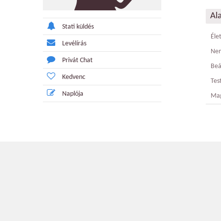
Al
Stati küldés
Éle
Levélírás
Ne
Privát Chat
Beá
Kedvenc
Tes
Naplója
Ma