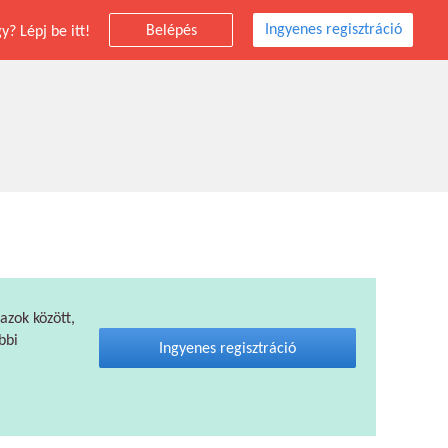
Ingyenes regisztráció
Belépés
? Lépj be itt!
 azok között,
bbi
Ingyenes regisztráció