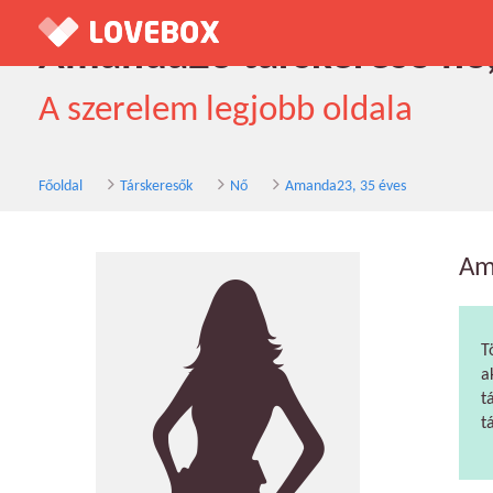
Amanda23 társkereső nő,
A szerelem legjobb oldala
Főoldal
Társkeresők
Nő
Amanda23, 35 éves
Am
T
a
t
t