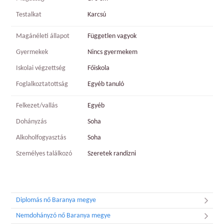
Testalkat
Karcsú
Magánéleti állapot
Független vagyok
Gyermekek
Nincs gyermekem
Iskolai végzettség
Főiskola
Foglalkoztatottság
Egyéb tanuló
Felkezet/vallás
Egyéb
Dohányzás
Soha
Alkoholfogyasztás
Soha
Személyes találkozó
Szeretek randizni
Diplomás nő Baranya megye
Nemdohányzó nő Baranya megye