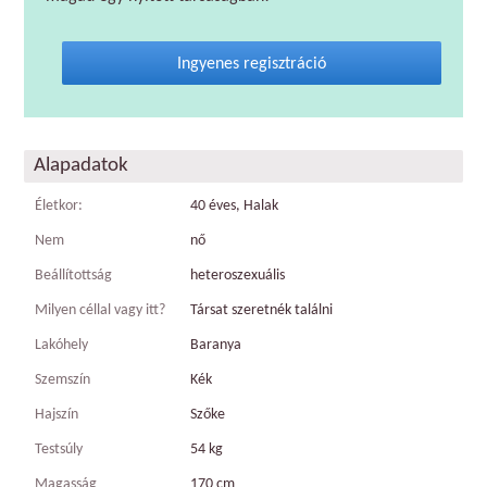
Ingyenes regisztráció
Alapadatok
Életkor:
40 éves, Halak
Nem
nő
Beállítottság
heteroszexuális
Milyen céllal vagy itt?
Társat szeretnék találni
Lakóhely
Baranya
Szemszín
Kék
Hajszín
Szőke
Testsúly
54 kg
Magasság
170 cm