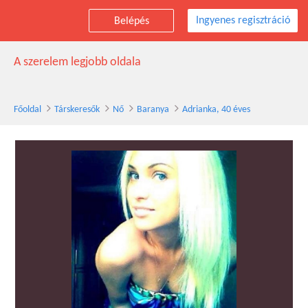
Ingyenes regisztráció
Belépés
Adrianka társkereső nő, 40 éves, Baranya
A szerelem legjobb oldala
Főoldal
Társkeresők
Nő
Baranya
Adrianka, 40 éves