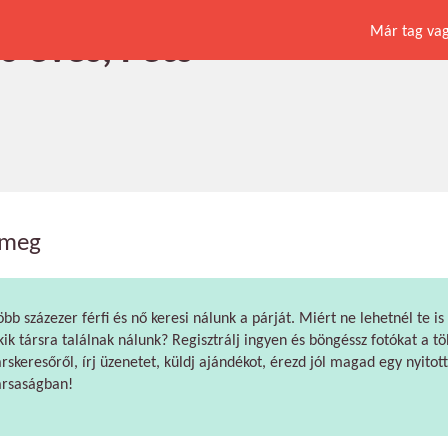
Már tag vagy
6 éves, Pécs
meg
öbb százezer férfi és nő keresi nálunk a párját. Miért ne lehetnél te is
kik társra találnak nálunk? Regisztrálj ingyen és böngéssz fotókat a tö
árskeresőről, írj üzenetet, küldj ajándékot, érezd jól magad egy nyitott
ársaságban!