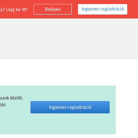
Ingyenes regisztráció
Belépés
? Lépj be itt!
 azok között,
bbi
Ingyenes regisztráció