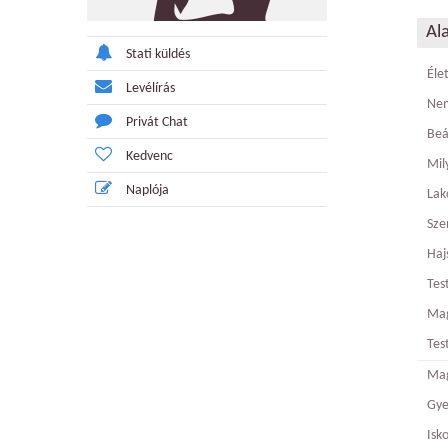
Al
Stati küldés
Éle
Levélírás
Ne
Privát Chat
Beá
Kedvenc
Mily
Naplója
Lak
Sze
Haj
Tes
Ma
Tes
Mag
Gy
Isk