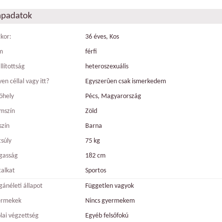
apadatok
tkor:
36 éves, Kos
m
férfi
llítottság
heteroszexuális
en céllal vagy itt?
Egyszerûen csak ismerkedem
óhely
Pécs, Magyarország
mszín
Zöld
szín
Barna
tsúly
75 kg
gasság
182 cm
talkat
Sportos
ánéleti állapot
Független vagyok
ermekek
Nincs gyermekem
olai végzettség
Egyéb felsőfokú