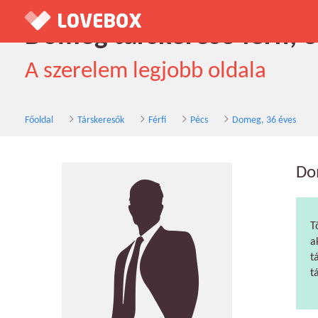
Domeg társkereső férfi, 3
A szerelem legjobb oldala
Főoldal
Társkeresők
Férfi
Pécs
Domeg, 36 éves
Do
T
a
t
t