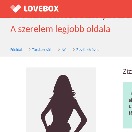
Zizzii társkereső nő, 46 é
A szerelem legjobb oldala
Főoldal
Társkeresők
Nő
Zizzii, 46 éves
Ziz
T
a
t
t