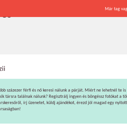
Már tag vagy
ves
zii
öbb százezer férfi és nő keresi nálunk a párját. Miért ne lehetnél te is
kik társra találnak nálunk? Regisztrálj ingyen és böngéssz fotókat a tö
árskeresőről, írj üzenetet, küldj ajándékot, érezd jól magad egy nyitott
ársaságban!