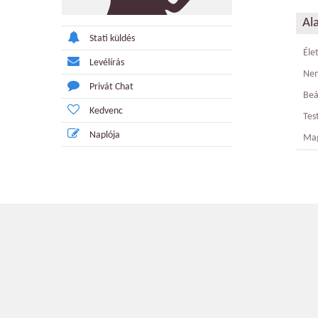
Al
Stati küldés
Éle
Levélírás
Ne
Privát Chat
Beá
Kedvenc
Tes
Naplója
Ma