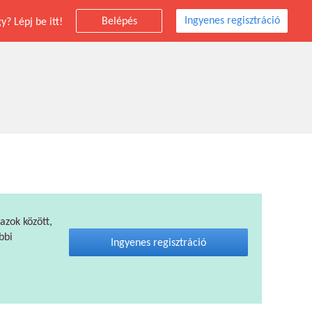
Ingyenes regisztráció
Belépés
? Lépj be itt!
 azok között,
bbi
Ingyenes regisztráció