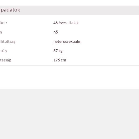
apadatok
tkor:
46 éves, Halak
m
nő
llítottság
heteroszexuális
tsúly
67 kg
gasság
176 cm