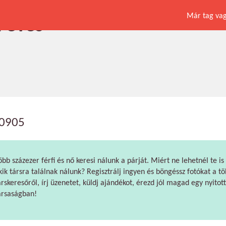
Már tag vagy
1 éves
i0905
öbb százezer férfi és nő keresi nálunk a párját. Miért ne lehetnél te is
kik társra találnak nálunk? Regisztrálj ingyen és böngéssz fotókat a tö
árskeresőről, írj üzenetet, küldj ajándékot, érezd jól magad egy nyitott
ársaságban!