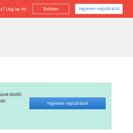
Ingyenes regisztráció
Belépés
? Lépj be itt!
 azok között,
bbi
Ingyenes regisztráció