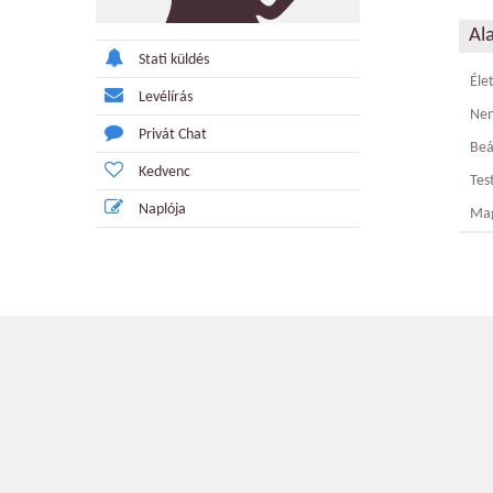
Al
Stati küldés
Éle
Levélírás
Ne
Privát Chat
Beá
Kedvenc
Tes
Naplója
Ma