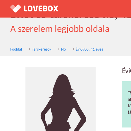
Évi0905 társkereső nő, 4
A szerelem legjobb oldala
Főoldal
Társkeresők
Nő
Évi0905, 41 éves
Év
T
a
t
t