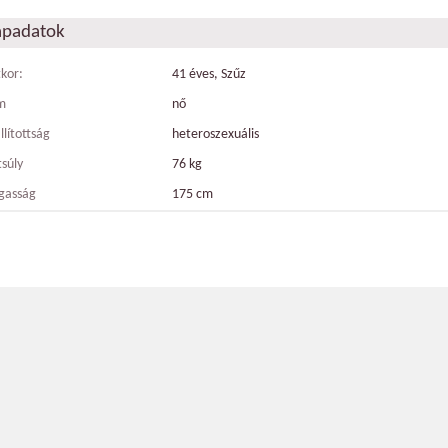
apadatok
tkor:
41 éves, Szűz
m
nő
llítottság
heteroszexuális
tsúly
76 kg
gasság
175 cm