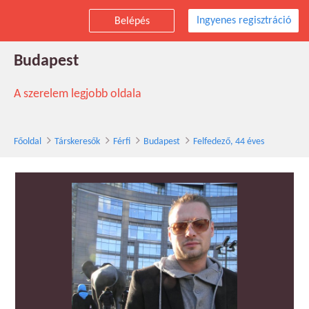
Ingyenes regisztráció
Belépés
Felfedező társkereső férfi, 44 éves,
Budapest
A szerelem legjobb oldala
Főoldal
Társkeresők
Férfi
Budapest
Felfedező, 44 éves