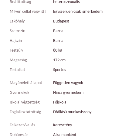
Beállítottság
heteroszexuális
Milyen céllal vagy itt?
Egyszerûen csak ismerkedem
Lakóhely
Budapest
Szemszín
Barna
Hajszín
Barna
Testsúly
80 kg
Magasság
179 cm
Testalkat
Sportos
Magánéleti állapot
Független vagyok
Gyermekek
Nincs gyermekem
Iskolai végzettség
Főiskola
Foglalkoztatottság
Főállású munkaviszony
Felkezet/vallás
Keresztény
Dohányzás
Alkalmanként