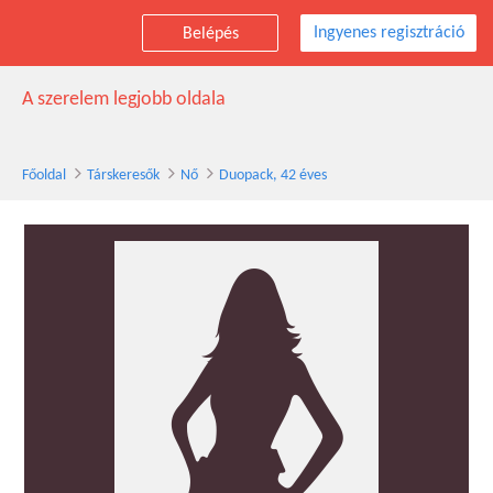
Ingyenes regisztráció
Belépés
Duopack társkereső nő, 42 éves
A szerelem legjobb oldala
Főoldal
Társkeresők
Nő
Duopack, 42 éves