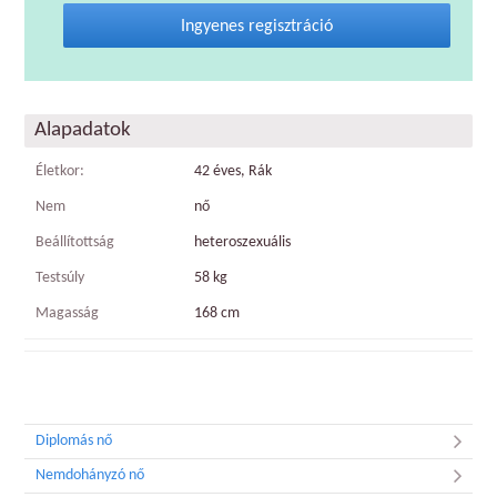
Ingyenes regisztráció
Alapadatok
Életkor:
42 éves, Rák
Nem
nő
Beállítottság
heteroszexuális
Testsúly
58 kg
Magasság
168 cm
Diplomás nő
Nemdohányzó nő