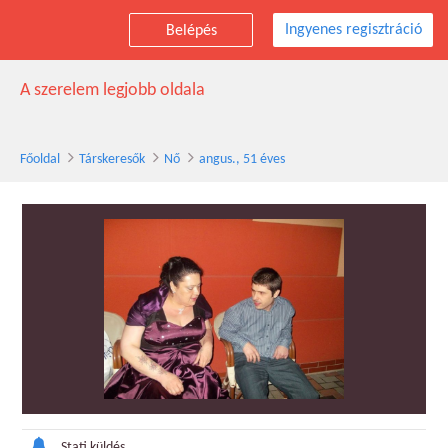
Ingyenes regisztráció
Belépés
angus. társkereső nő, 51 éves
A szerelem legjobb oldala
Főoldal
Társkeresők
Nő
angus., 51 éves
Stati küldés