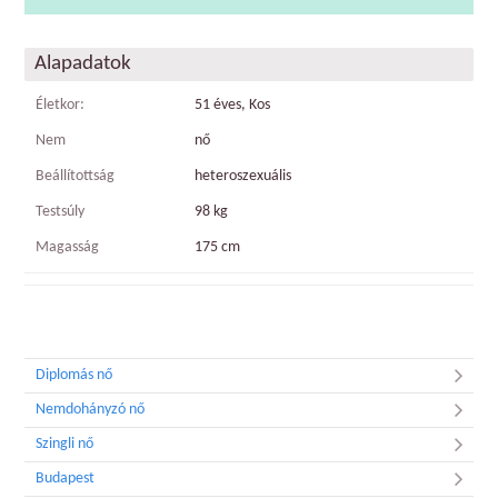
Alapadatok
Életkor:
51 éves, Kos
Nem
nő
Beállítottság
heteroszexuális
Testsúly
98 kg
Magasság
175 cm
Diplomás nő
Nemdohányzó nő
Szingli nő
Budapest