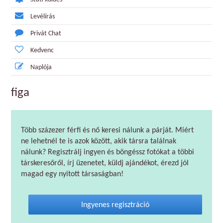
Levélírás
Privát Chat
Kedvenc
Naplója
figa
Több százezer férfi és nő keresi nálunk a párját. Miért
ne lehetnél te is azok között, akik társra találnak
nálunk? Regisztrálj ingyen és böngéssz fotókat a többi
társkeresőről, írj üzenetet, küldj ajándékot, érezd jól
magad egy nyitott társaságban!
Ingyenes regisztráció