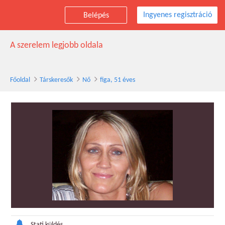
Ingyenes regisztráció
Belépés
figa társkereső nő, 51 éves
A szerelem legjobb oldala
Főoldal
Társkeresők
Nő
figa, 51 éves
Stati küldés