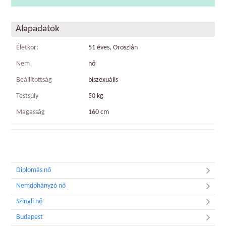
Alapadatok
Életkor:
51 éves, Oroszlán
Nem
nő
Beállítottság
biszexuális
Testsúly
50 kg
Magasság
160 cm
Diplomás nő
Nemdohányzó nő
Szingli nő
Budapest