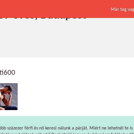
Már tag vagy
, 39 éves, Budapest
ti600
öbb százezer férfi és nő keresi nálunk a párját. Miért ne lehetnél te is