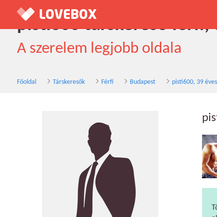
pisti600 társkereső férfi
A szerelem legjobb oldala
Főoldal
Társkeresők
Férfi
Budapest
pisti600, 39 éves
pis
T