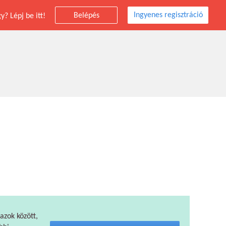
Ingyenes regisztráció
Belépés
? Lépj be itt!
 azok között,