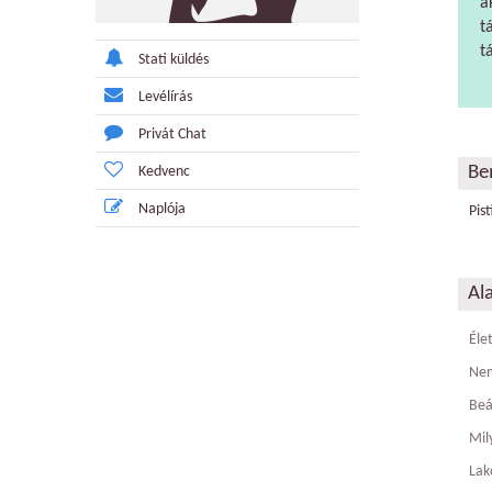
a
t
t
Stati küldés
Levélírás
Privát Chat
Be
Kedvenc
Naplója
Pis
Al
Éle
Ne
Beá
Mily
Lak