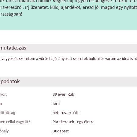
kik társra találnak nálunk? Regisztrálj ingyen és böngéssz fotókat a tö
árskeresőről, írj üzenetet, küldj ajándékot, érezd jól magad egy nyitott
ársaságban!
mutatkozás
ti vagyok és szeretem a vörös hajú lányokat szeretek bulizni és várom az ideális nő
apadatok
tkor:
39 éves, Rák
m
férfi
llítottság
heteroszexuális
en céllal vagy itt?
Párt keresek - egy életre
óhely
Budapest