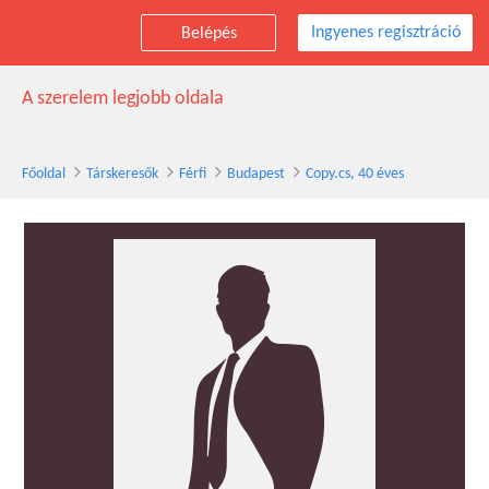
Ingyenes regisztráció
Belépés
Copy.cs társkereső férfi, 40 éves, Budapest
A szerelem legjobb oldala
Főoldal
Társkeresők
Férfi
Budapest
Copy.cs, 40 éves