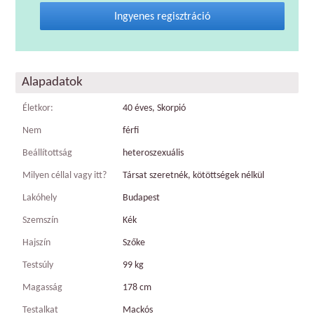
Ingyenes regisztráció
Alapadatok
Életkor:
40 éves, Skorpió
Nem
férfi
Beállítottság
heteroszexuális
Milyen céllal vagy itt?
Társat szeretnék, kötöttségek nélkül
Lakóhely
Budapest
Szemszín
Kék
Hajszín
Szőke
Testsúly
99 kg
Magasság
178 cm
Testalkat
Mackós